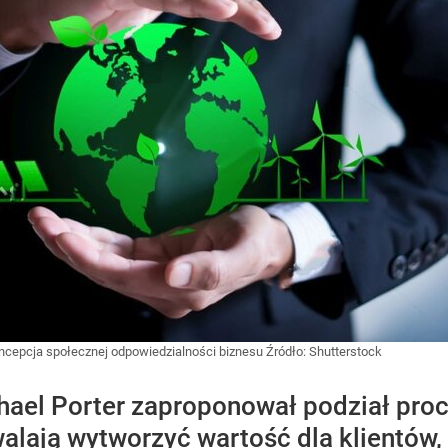
koncepcja społecznej odpowiedzialności biznesu
Źródło:
Shutterstock
hael Porter zaproponował podział pro
walają wytworzyć wartość dla klientów,