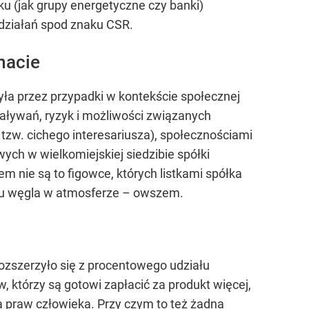
ku (jak grupy energetyczne czy banki)
 działań spod znaku CSR.
macie
ła przez przypadki w kontekście społecznej
iaływań, ryzyk i możliwości związanych
zw. cichego interesariusza), społecznościami
ych w wielkomiejskiej siedzibie spółki
 nie są to figowce, których listkami spółka
nku węgla w atmosferze – owszem.
ozszerzyło się z procentowego udziału
w, którzy są gotowi zapłacić za produkt więcej,
a praw człowieka. Przy czym to też żadna