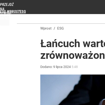
PRZEJDŹ
Udostępnij
NA
ESG WPROST
STRONĘ
GŁÓWNĄ
MENU
WPROST.PL
Wprost
/
ESG
Łańcuch wart
zrównoważon
Dodano:
9
lipca
2024
5:48