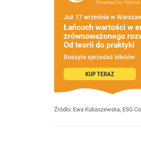
Już 17 września w Warsza
Łańcuch wartości w e
zrównoważonego roz
Od teorii do praktyki
Ruszyła sprzedaż biletów
KUP TERAZ
Źródło:
Ewa Kubaszewska, ESG Co