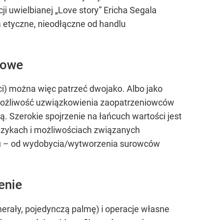
i uwielbianej „Love story” Ericha Segala
a etyczne, nieodłączne od handlu
sowe
i) można więc patrzeć dwojako. Albo jako
ć możliwość uzwiązkowienia zaopatrzeniowców
. Szerokie spojrzenie na łańcuch wartości jest
ryzykach i możliwościach związanych
tu – od wydobycia/wytworzenia surowców
enie
erały, pojedynczą palmę) i operacje własne