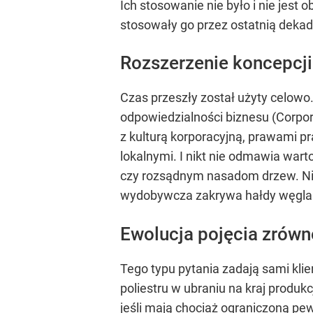
Ich stosowanie nie było i nie jest
stosowały go przez ostatnią dekad
Rozszerzenie koncepcj
Czas przeszły został użyty celow
odpowiedzialności biznesu (Corpor
z kulturą korporacyjną, prawami 
lokalnymi. I nikt nie odmawia wart
czy rozsądnym nasadom drzew. Niem
wydobywcza zakrywa hałdy węgla. 
Ewolucja pojęcia zrów
Tego typu pytania zadają sami kli
poliestru w ubraniu na kraj produkc
jeśli mają chociaż ograniczoną pe