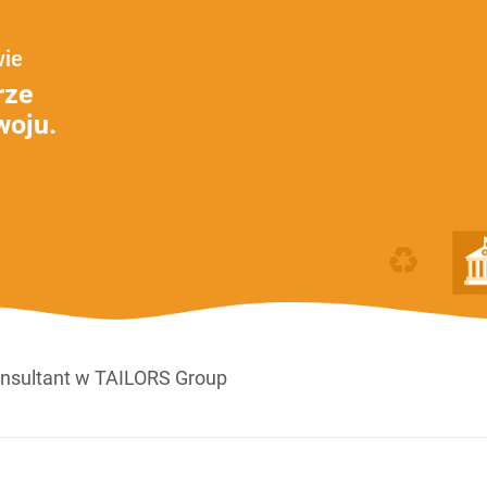
wie
rze
woju.
nsultant w TAILORS Group