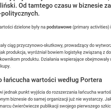
rliński. Od tamtego czasu w biznesie za
politycznych.
artości dzielone były na
podstawowe
(primary activities) 
 cały ciąg przyczynowo-skutkowy, prowadzący do wytwor
 jak produkcja, wyróżniał bowiem logistykę związaną z
kownikom produktu. Działania wspierające obejmowały n
kupy.
o łańcucha wartości według Portera
owi jednak punkt wyjścia do rozszerzania łańcucha warto
ym biznesie do samej organizacji już nie wystarczy. Ja
arcu ćwierćwiecze publikacji swojego pierwszego szki