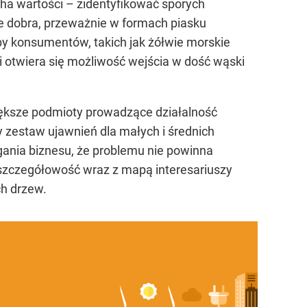
ha wartości – zidentyfikować sporych
ie dobra, przeważnie w formach piasku
y konsumentów, takich jak żółwie morskie
mi otwiera się możliwość wejścia w dość wąski
ksze podmioty prowadzące działalność
y zestaw ujawnień dla małych i średnich
gania biznesu, że problemu nie powinna
i szczegółowość wraz z mapą interesariuszy
ch drzew.