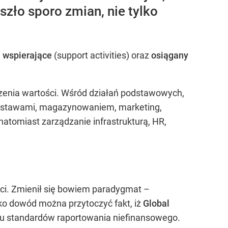
szło sporo zmian, nie tylko
i
wspierające
(support activities) oraz
osiągany
zenia wartości. Wśród działań podstawowych,
 dostawami, magazynowaniem, marketing,
atomiast zarządzanie infrastrukturą, HR,
ści. Zmienił się bowiem paradygmat –
ko dowód można przytoczyć fakt, iż
Global
cu standardów raportowania niefinansowego.