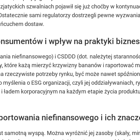
atyckich szwalniach pojawił się już choćby w kontynuacj
 Ostatecznie sami regulatorzy dostrzegli pewne wyzwani
ańcuchem dostaw.
nsumentów i wpływ na praktyki bizne
nia niefinansowego) i CSDDD (dot. należytej starannośc
pisy, które każą mierzyć krzywizny bananów i raportowa
 na rzeczywiste potrzeby rynku, być może nawet spóźnioną
myślenia o ESG organizacji, czyli jej oddziaływaniach, 
 i ładem korporacyjnym na każdym etapie życia produk
portowania niefinansowego i ich znacz
st samotną wyspą. Można wyróżnić jej zasoby (skały, min