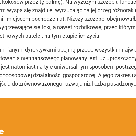
et kokosów przez tę palmę). Na wyższym szczeblu łańcuc
ym wyspa się znajduje, wyrzucając na jej brzeg różnorak
mi i miejscem pochodzenia). Niższy szczebel obejmowałb
wygrzewające się foki, a nawet rozbitkowie, przed który
ikowych butelek na tym etapie ich życia.
mnianymi dyrektywami obejmą przede wszystkim najwię
ortowania niefinansowego planowany jest już uproszczon
 jest natomiast na tyle uniwersalnym sposobem postrze
ednoosobowej działalności gospodarczej. A jego zakres 
ejściu do zrównoważonego rozwoju niż liczba posadzony