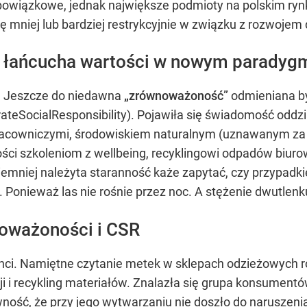
 obowiązkowe, jednak największe podmioty na polskim ryn
ę mniej lub bardziej restrykcyjnie w związku z rozwojem
i łańcucha wartości w nowym paradyg
o. Jeszcze do niedawna
„
zrównoważoność
”
odmieniana by
ateSocialResponsibility). Pojawiła się świadomość oddz
pracowniczymi, środowiskiem naturalnym (uznawanym za t
ości szkoleniom z wellbeing, recyklingowi odpadów biurow
niej należyta staranność każe zapytać, czy przypadkiem
Ponieważ las nie rośnie przez noc. A stężenie dwutle
noważoności i CSR
enci. Namiętne czytanie metek w sklepach odzieżowych r
ji i recykling materiałów. Znalazła się grupa konsumentó
wność, że przy jego wytwarzaniu nie doszło do naruszeni