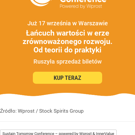
Już 17 września w Warszawie
Łańcuch wartości w erze
zrównoważonego rozwoju.
Od teorii do praktyki
Ruszyła sprzedaż biletów
KUP TERAZ
Źródło:
Wprost
/
Stock Spirits Group
Sustain Tomorrow Conference – powered by Wprost & InnerValue