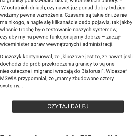
na granicy polsko-białoruskiej w kontekście bariery. –
W ostatnich dniach, czy nawet już ponad dobry tydzień
widzimy pewne wzmożenie. Czasami są takie dni, że nie
ma nikogo, a nagle się kilkanaście osób pojawia, tak jakby
właśnie trochę było testowanie naszych systemów,
czy aby my na pewno funkcjonujemy dobrze – zaczął
wiceminister spraw wewnętrznych i administracji.
Duszczyk kontynuował, że „kluczowe jest to, że nawet jeśli
dochodzi do prób przekroczenia granicy to są one
nieskuteczne i migranci wracają do Białorusi”. Wiceszef
MSWiA przypomniał, że „mamy zbudowane cztery
systemy...
CZYTAJ DALEJ