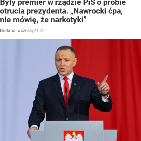
Były premier w rządzie PiS o próbie
otrucia prezydenta. „Nawrocki ćpa,
nie mówię, że narkotyki”
Dodano:
wczoraj
21:26