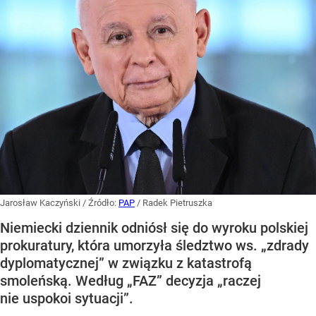
Jarosław Kaczyński
/ Źródło:
PAP
/
Radek Pietruszka
Niemiecki dziennik odniósł się do wyroku polskiej
prokuratury, która umorzyła śledztwo ws. „zdrady
dyplomatycznej” w związku z katastrofą
smoleńską. Według „FAZ” decyzja „raczej
nie uspokoi sytuacji”.