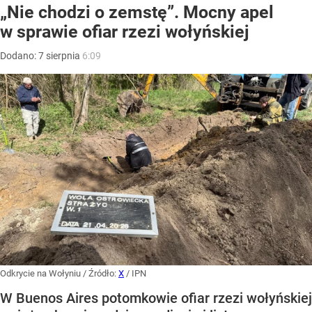
„Nie chodzi o zemstę”. Mocny apel
w sprawie ofiar rzezi wołyńskiej
Dodano:
7
sierpnia
6:09
Odkrycie na Wołyniu
/ Źródło:
X
/
IPN
W Buenos Aires potomkowie ofiar rzezi wołyńskiej