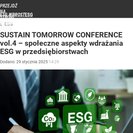
PRZEJDŹ
NA
ESG WPROST
STRONĘ
GŁÓWNĄ
MENU
ESG
WPROST.PL
SUSTAIN TOMORROW CONFERENCE
vol.4 – społeczne aspekty wdrażania
ESG w przedsiębiorstwach
Dodano:
29
stycznia
2025
14:29