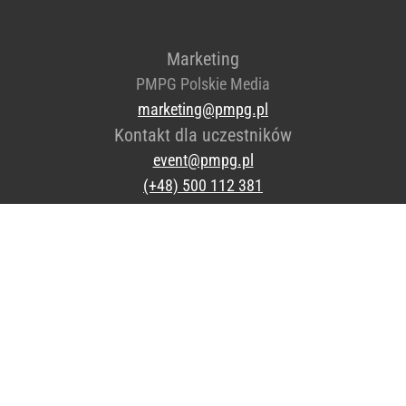
Marketing
PMPG Polskie Media
marketing@pmpg.pl
Kontakt dla uczestników
event@pmpg.pl
(+48) 500 112 381
© 2020-2026
Agencja Wydawniczo-Reklamowa Wprost Sp. z o.o.
.
Wszystkie prawa zastrzeżone.