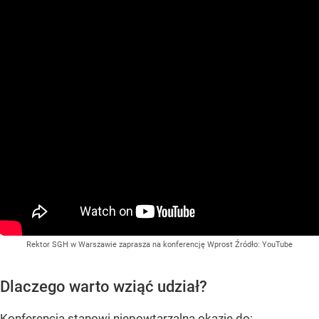
Rektor SGH w Warszawie zaprasza na konferencję Wprost
Źródło:
YouTube
Dlaczego warto wziąć udział?
Konferencja stanowi niepowtarzalną okazję do: